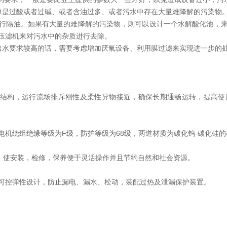
像是过酸或者过碱、或者含油过多、或者污水中存在大量难降解的污染物
行隔油。如果有大量的难降解的污染物，则可以设计一个水解酸化池，
压滤机来对污水中的杂质进行去除。
出水要求较高的话，需要考虑增加厌氧设备、利用膜过滤来实现进一步的
片结构，运行流场排斥刚性及柔性异物接近，确保长期通畅运转，提高
电机绕组绝缘等级为F级，防护等级为68级，两道材质为碳化钨-碳化硅
)，使安装，检修，保养便于灵活操作并且节约自然和社会资源。
可控弹性设计，防止漏电、漏水、松动，装配过热及泄漏保护装置。